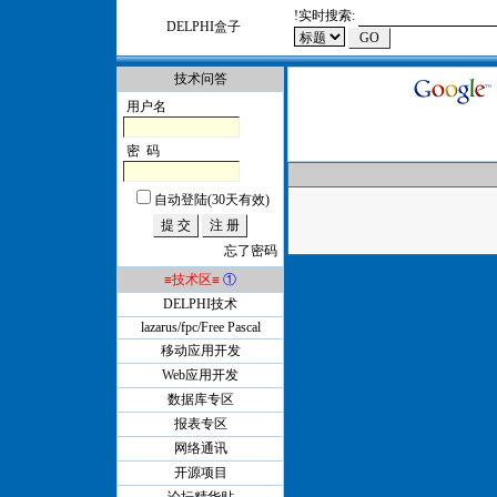
!
实时搜索:
DELPHI盒子
技术问答
用户名
密 码
自动登陆(30天有效)
忘了密码
≡技术区≡
①
DELPHI技术
lazarus/fpc/Free Pascal
移动应用开发
Web应用开发
数据库专区
报表专区
网络通讯
开源项目