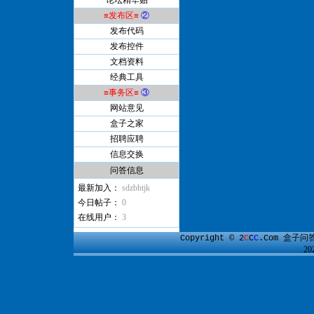
论坛精华贴
≡发布区≡
②
发布代码
发布控件
文档资料
经典工具
≡事务区≡
③
网站意见
盒子之家
招聘应聘
信息交换
问答信息
最新加入：
sdzbhtjk
今日帖子：
0
在线用户：
3
盒子问
Copyright © 2
C
C
C
.Com
2