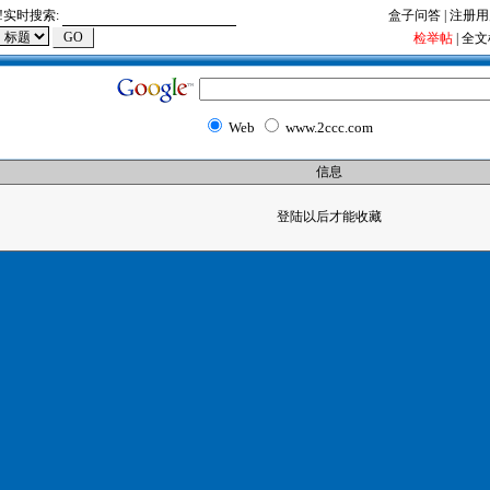
!
实时搜索:
盒子问答
|
注册用
检举帖
|
全文
Web
www.2ccc.com
信息
登陆以后才能收藏