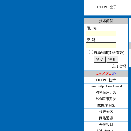
DELPHI盒子
技术问答
用户名
密 码
自动登陆(30天有效)
忘了密码
≡技术区≡
①
DELPHI技术
lazarus/fpc/Free Pascal
移动应用开发
Web应用开发
数据库专区
报表专区
网络通讯
开源项目