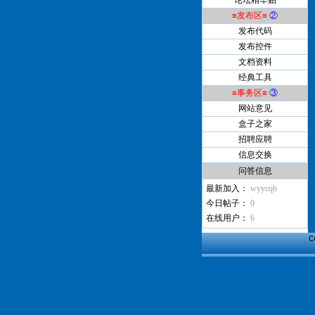
论坛精华贴
≡发布区≡
②
发布代码
发布控件
文档资料
经典工具
≡事务区≡
③
网站意见
盒子之家
招聘应聘
信息交换
问答信息
最新加入：
wyycqb
今日帖子：
0
在线用户：
6
C