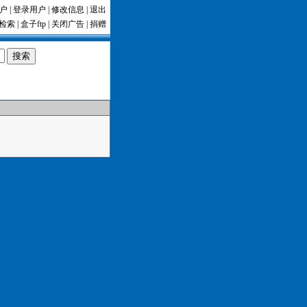
户
|
登录用户
|
修改信息
|
退出
检索
|
盒子ftp
|
关闭广告
|
捐赠