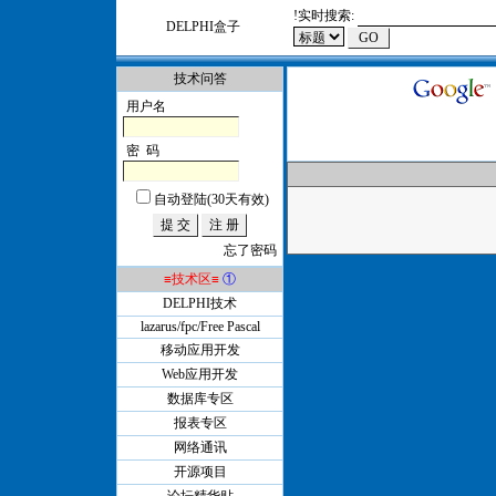
!
实时搜索:
DELPHI盒子
技术问答
用户名
密 码
自动登陆(30天有效)
忘了密码
≡技术区≡
①
DELPHI技术
lazarus/fpc/Free Pascal
移动应用开发
Web应用开发
数据库专区
报表专区
网络通讯
开源项目