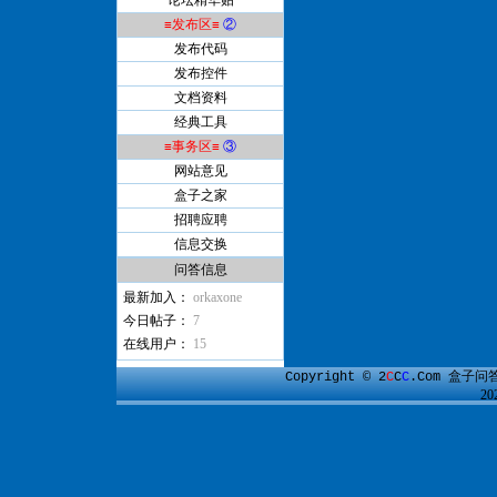
论坛精华贴
≡发布区≡
②
发布代码
发布控件
文档资料
经典工具
≡事务区≡
③
网站意见
盒子之家
招聘应聘
信息交换
问答信息
最新加入：
orkaxone
今日帖子：
7
在线用户：
15
盒子问
Copyright © 2
C
C
C
.Com
2