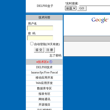
!
实时搜索:
DELPHI盒子
技术问答
用户名
密 码
自动登陆(30天有效)
忘了密码
≡技术区≡
①
DELPHI技术
lazarus/fpc/Free Pascal
移动应用开发
Web应用开发
数据库专区
报表专区
网络通讯
开源项目