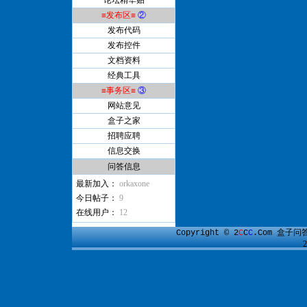
论坛精华贴
≡发布区≡
②
发布代码
发布控件
文档资料
经典工具
≡事务区≡
③
网站意见
盒子之家
招聘应聘
信息交换
问答信息
最新加入：
orkaxone
今日帖子：
9
在线用户：
12
盒子问
Copyright © 2
C
C
C
.Com