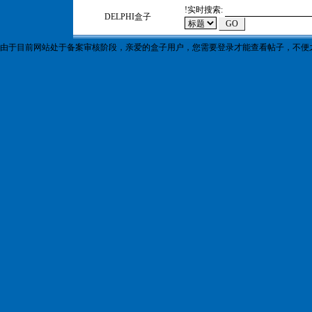
!
实时搜索:
DELPHI盒子
由于目前网站处于备案审核阶段，亲爱的盒子用户，您需要登录才能查看帖子，不便之