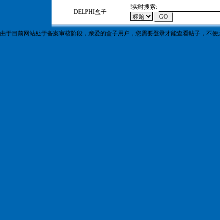
!
实时搜索:
DELPHI盒子
由于目前网站处于备案审核阶段，亲爱的盒子用户，您需要登录才能查看帖子，不便之