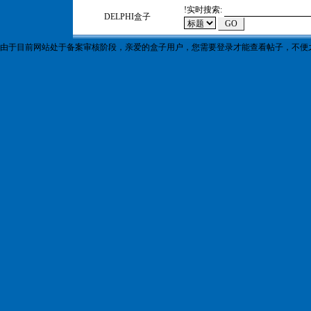
!
实时搜索:
DELPHI盒子
由于目前网站处于备案审核阶段，亲爱的盒子用户，您需要登录才能查看帖子，不便之