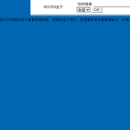
!
实时搜索:
DELPHI盒子
由于目前网站处于备案审核阶段，亲爱的盒子用户，您需要登录才能查看帖子，不便之