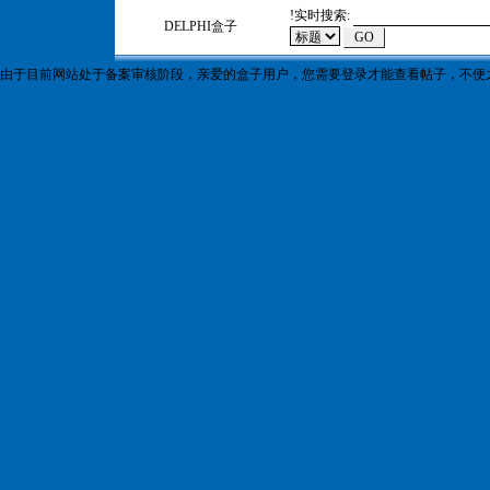
!
实时搜索:
DELPHI盒子
由于目前网站处于备案审核阶段，亲爱的盒子用户，您需要登录才能查看帖子，不便之