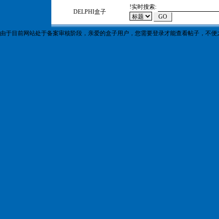
!
实时搜索:
DELPHI盒子
由于目前网站处于备案审核阶段，亲爱的盒子用户，您需要登录才能查看帖子，不便之