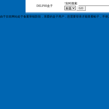
!
实时搜索:
DELPHI盒子
由于目前网站处于备案审核阶段，亲爱的盒子用户，您需要登录才能查看帖子，不便之