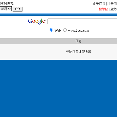
!
实时搜索:
盒子问答
|
注册用
检举帖
|
全文
Web
www.2ccc.com
信息
登陆以后才能收藏