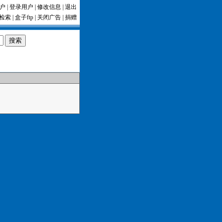
户
|
登录用户
|
修改信息
|
退出
检索
|
盒子ftp
|
关闭广告
|
捐赠