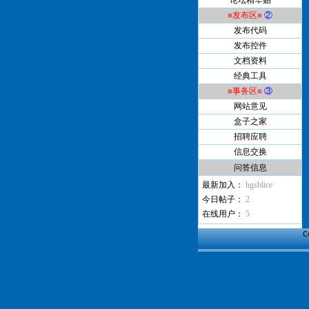
论坛精华贴
≡发布区≡
②
发布代码
发布控件
文档资料
经典工具
≡事务区≡
③
网站意见
盒子之家
招聘应聘
信息交换
问答信息
最新加入：
hgsblice
今日帖子：
2
在线用户：
5
C