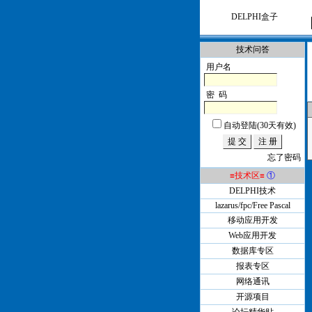
DELPHI盒子
技术问答
用户名
密 码
自动登陆(30天有效)
忘了密码
≡技术区≡
①
DELPHI技术
lazarus/fpc/Free Pascal
移动应用开发
Web应用开发
数据库专区
报表专区
网络通讯
开源项目