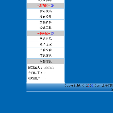
论坛精华贴
≡发布区≡
②
发布代码
发布控件
文档资料
经典工具
≡事务区≡
③
网站意见
盒子之家
招聘应聘
信息交换
问答信息
最新加入：
sdzbhtjk
今日帖子：
0
在线用户：
3
盒子问
Copyright © 2
C
C
C
.Com
2