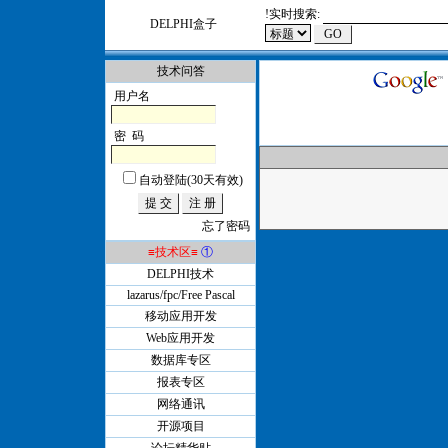
!
实时搜索:
DELPHI盒子
技术问答
用户名
密 码
自动登陆(30天有效)
忘了密码
≡技术区≡
①
DELPHI技术
lazarus/fpc/Free Pascal
移动应用开发
Web应用开发
数据库专区
报表专区
网络通讯
开源项目