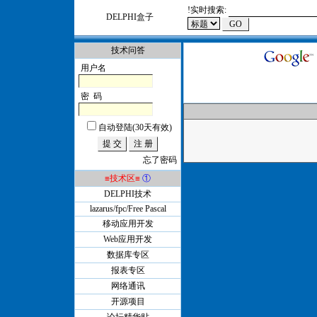
!
实时搜索:
DELPHI盒子
技术问答
用户名
密 码
自动登陆(30天有效)
忘了密码
≡技术区≡
①
DELPHI技术
lazarus/fpc/Free Pascal
移动应用开发
Web应用开发
数据库专区
报表专区
网络通讯
开源项目