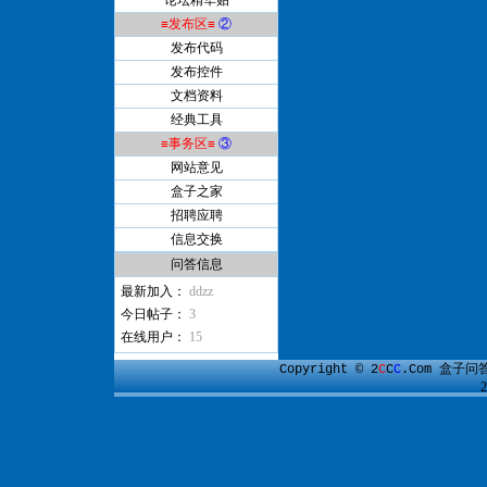
论坛精华贴
≡发布区≡
②
发布代码
发布控件
文档资料
经典工具
≡事务区≡
③
网站意见
盒子之家
招聘应聘
信息交换
问答信息
最新加入：
ddzz
今日帖子：
3
在线用户：
15
盒子问
Copyright © 2
C
C
C
.Com