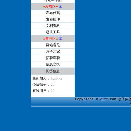
论坛精华贴
≡发布区≡
②
发布代码
发布控件
文档资料
经典工具
≡事务区≡
③
网站意见
盒子之家
招聘应聘
信息交换
问答信息
最新加入：
hgsblice
今日帖子：
20
在线用户：
15
盒子问
Copyright © 2
C
C
C
.Com