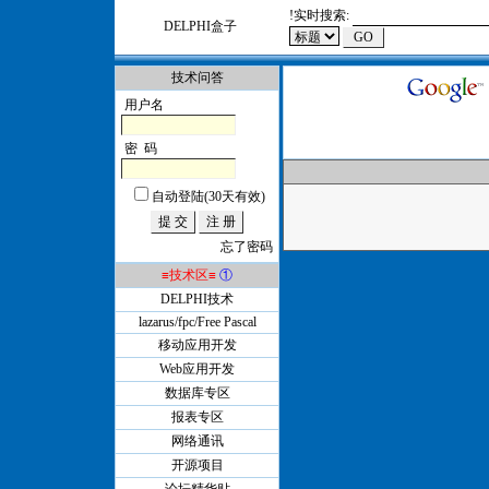
!
实时搜索:
DELPHI盒子
技术问答
用户名
密 码
自动登陆(30天有效)
忘了密码
≡技术区≡
①
DELPHI技术
lazarus/fpc/Free Pascal
移动应用开发
Web应用开发
数据库专区
报表专区
网络通讯
开源项目