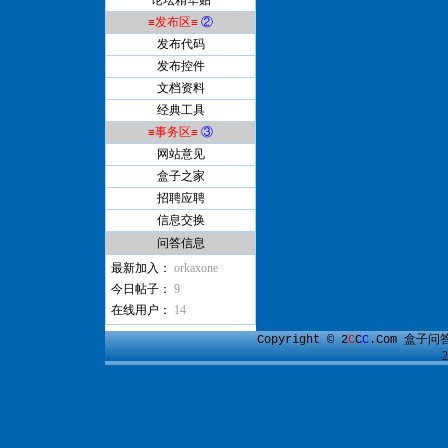
论坛精华贴
≡发布区≡
②
发布代码
发布控件
文档资料
经典工具
≡事务区≡
③
网站意见
盒子之家
招聘应聘
信息交换
问答信息
最新加入：
orkaxone
今日帖子：
9
在线用户：
14
盒子问
Copyright © 2
C
C
C
.Com