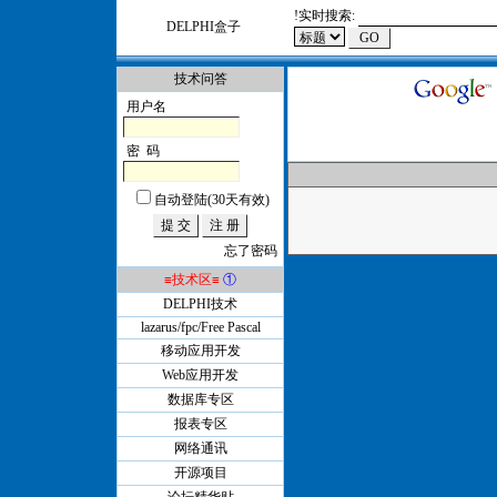
!
实时搜索:
DELPHI盒子
技术问答
用户名
密 码
自动登陆(30天有效)
忘了密码
≡技术区≡
①
DELPHI技术
lazarus/fpc/Free Pascal
移动应用开发
Web应用开发
数据库专区
报表专区
网络通讯
开源项目